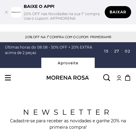
BAIXE O APP!
BAIXAR
20% OFF nas Novidades na sua 1° compra.
Use o cupom: APPMORENA
20% OFF NA 1° COMPRA COM O CUPOM: PRIMEIRAMR
Últimas horas do 08.08 - 50% OFF + 20% EXTRA
15
:
27
:
02
acima de 2 peças
Aproveite
NEWSLETTER
Cadastre-se para receber as novidades e ganhe 20% na
primeira compra!