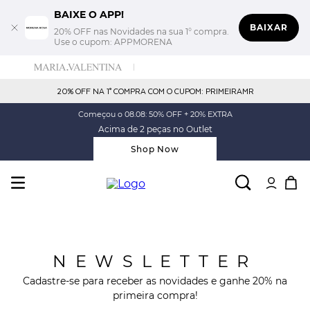
BAIXE O APP!
BAIXAR
20% OFF nas Novidades na sua 1° compra.
Use o cupom: APPMORENA
20% OFF NA 1° COMPRA COM O CUPOM: PRIMEIRAMR
Começou o 08.08: 50% OFF + 20% EXTRA
Acima de 2 peças no Outlet
Shop Now
NEWSLETTER
Cadastre-se para receber as novidades e ganhe 20% na
primeira compra!