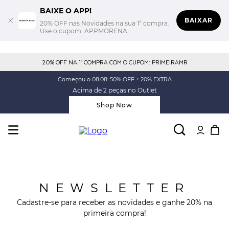
BAIXE O APP!
BAIXAR
20% OFF nas Novidades na sua 1° compra.
Use o cupom: APPMORENA
20% OFF NA 1° COMPRA COM O CUPOM: PRIMEIRAMR
Começou o 08.08: 50% OFF + 20% EXTRA
Acima de 2 peças no Outlet
Shop Now
NEWSLETTER
Cadastre-se para receber as novidades e ganhe 20% na
primeira compra!