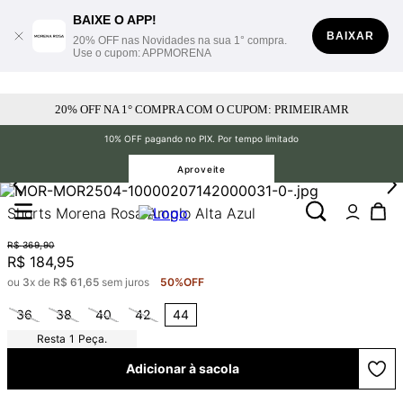
BAIXE O APP!
BAIXAR
20% OFF nas Novidades na sua 1° compra.
Use o cupom: APPMORENA
20% OFF NA 1° COMPRA COM O CUPOM: PRIMEIRAMR
10% OFF pagando no PIX. Por tempo limitado
Aproveite
Shorts Morena Rosa Amplo Alta Azul
R$
369
,
90
R$
184
,
95
ou
3
x de
R$
61
,
65
sem juros
50%
OFF
36
38
40
42
44
1
Peça.
Adicionar à sacola