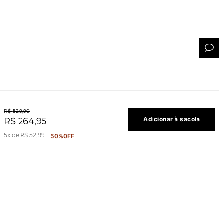
R$
529
,
90
Adicionar à sacola
R$
264
,
95
5
R$
52
,
99
50%
OFF