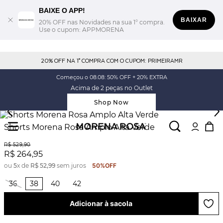
BAIXE O APP!
BAIXAR
20% OFF nas Novidades na sua 1° compra.
Use o cupom: APPMORENA
20% OFF NA 1° COMPRA COM O CUPOM: PRIMEIRAMR
Começou o 08.08: 50% OFF + 20% EXTRA
Acima de 2 peças no Outlet
Shop Now
Shorts Morena Rosa Amplo Alta Verde
R$
529
,
90
R$
264
,
95
ou
5
x de
R$
52
,
99
sem juros
50%
OFF
36
38
40
42
Adicionar à sacola