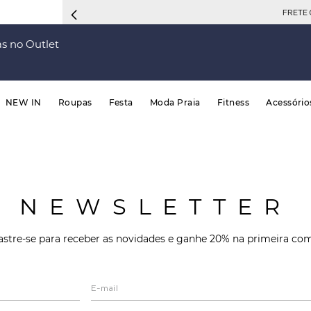
FRETE 
s no Outlet
NEW IN
Roupas
Festa
Moda Praia
Fitness
Acessório
NEWSLETTER
stre-se para receber as novidades e ganhe 20% na primeira co