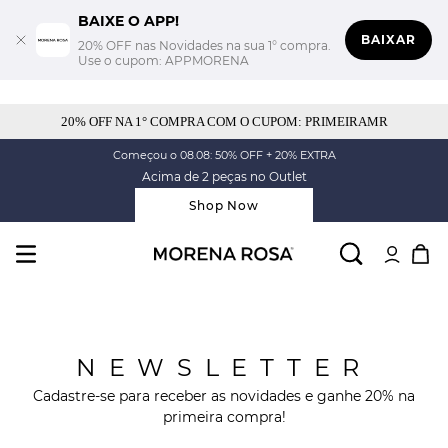
BAIXE O APP!
BAIXAR
20% OFF nas Novidades na sua 1° compra.
Use o cupom: APPMORENA
20% OFF NA 1° COMPRA COM O CUPOM: PRIMEIRAMR
Começou o 08.08: 50% OFF + 20% EXTRA
Acima de 2 peças no Outlet
Shop Now
NEWSLETTER
Cadastre-se para receber as novidades e ganhe 20% na
primeira compra!