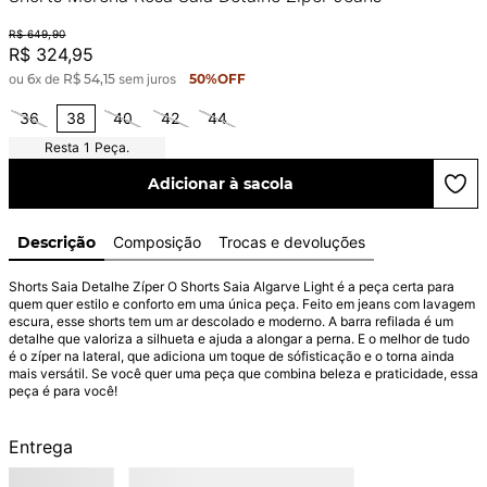
R$
649
,
90
R$
324
,
95
ou
6
x de
R$
54
,
15
sem juros
50%
OFF
36
38
40
42
44
1
Peça.
Adicionar à sacola
Descrição
Composição
Trocas e devoluções
Shorts Saia Detalhe Zíper O Shorts Saia Algarve Light é a peça certa para 
quem quer estilo e conforto em uma única peça. Feito em jeans com lavagem 
escura, esse shorts tem um ar descolado e moderno. A barra refilada é um 
detalhe que valoriza a silhueta e ajuda a alongar a perna. E o melhor de tudo 
é o zíper na lateral, que adiciona um toque de sófisticação e o torna ainda 
mais versátil. Se você quer uma peça que combina beleza e praticidade, essa 
peça é para você!
Entrega