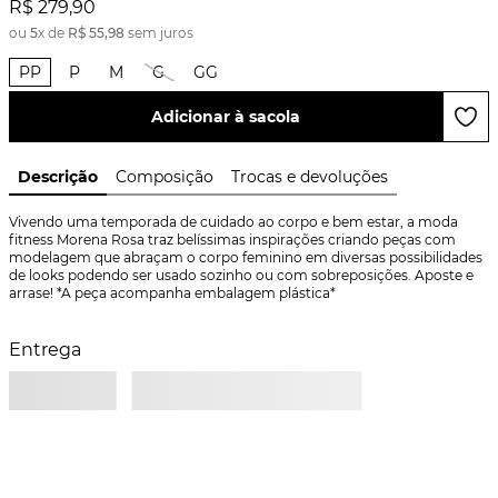
R$
279
,
90
ou
5
x de
R$
55
,
98
sem juros
PP
P
M
G
GG
Adicionar à sacola
Descrição
Composição
Trocas e devoluções
Vivendo uma temporada de cuidado ao corpo e bem estar, a moda 
fitness Morena Rosa traz belíssimas inspirações criando peças com 
modelagem que abraçam o corpo feminino em diversas possibilidades 
de looks podendo ser usado sozinho ou com sobreposições. Aposte e 
arrase! *A peça acompanha embalagem plástica*
Entrega