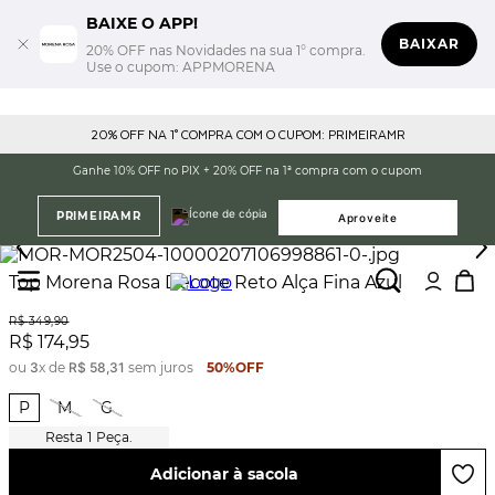
BAIXE O APP!
BAIXAR
20% OFF nas Novidades na sua 1° compra.
Use o cupom: APPMORENA
20% OFF NA 1° COMPRA COM O CUPOM: PRIMEIRAMR
Ganhe 10% OFF no PIX + 20% OFF na 1ª compra com o cupom
PRIMEIRAMR
Aproveite
Top Morena Rosa Decote Reto Alça Fina Azul
R$
349
,
90
R$
174
,
95
ou
3
x de
R$
58
,
31
sem juros
50%
OFF
P
M
G
1
Peça.
Adicionar à sacola