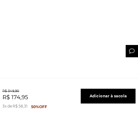
R$
349
,
90
Adicionar à sacola
R$
174
,
95
3
R$
58
,
31
50%
OFF