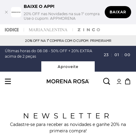
BAIXE O APP!
BAIXAR
20% OFF nas Novidades na sua 1° compra.
Use o cupom: APPMORENA
20% OFF NA 1° COMPRA COM O CUPOM: PRIMEIRAMR
Últimas horas do 08.08 - 50% OFF + 20% EXTRA
23
:
01
:
00
acima de 2 peças
Aproveite
NEWSLETTER
Cadastre-se para receber as novidades e ganhe 20% na
primeira compra!