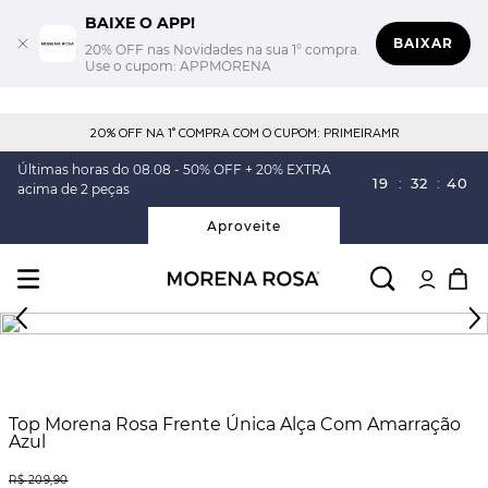
BAIXE O APP!
BAIXAR
20% OFF nas Novidades na sua 1° compra.
Use o cupom: APPMORENA
20% OFF NA 1° COMPRA COM O CUPOM: PRIMEIRAMR
Últimas horas do 08.08 - 50% OFF + 20% EXTRA
19
:
32
:
39
acima de 2 peças
Aproveite
Top Morena Rosa Frente Única Alça Com Amarração
Azul
R$
209
,
90