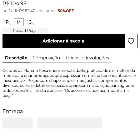
R$
104
,
95
ou
2
x de
R$
52
,
47
sem juros
50%
OFF
P
M
G
1
Peça.
Adicionar à sacola
Descrição
Composição
Trocas e devoluções
Os tops da Morena Rosa unem versátilidade, praticidade e o melhor da 
moda para criar produções que expressam uma mulher encantadora e 
inesquecível. Peças com shape amplo, mais justas, comprimentos 
diversos, cores e detalhes especiais aparecem na coleção para agradar 
todos os estilos. Invista e arrase! *Os acessórios não acompanham a 
peça*
Entrega