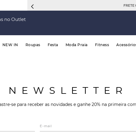
FRETE 
s no Outlet
NEW IN
Roupas
Festa
Moda Praia
Fitness
Acessório
NEWSLETTER
stre-se para receber as novidades e ganhe 20% na primeira co