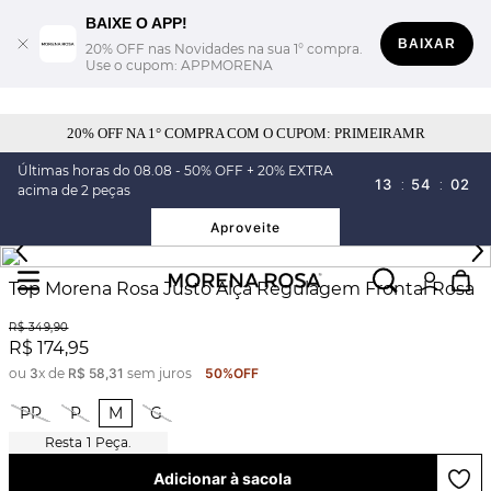
BAIXE O APP!
BAIXAR
20% OFF nas Novidades na sua 1° compra.
Use o cupom: APPMORENA
20% OFF NA 1° COMPRA COM O CUPOM: PRIMEIRAMR
Últimas horas do 08.08 - 50% OFF + 20% EXTRA
13
:
54
:
02
acima de 2 peças
Aproveite
Top Morena Rosa Justo Alça Regulagem Frontal Rosa
R$
349
,
90
R$
174
,
95
ou
3
x de
R$
58
,
31
sem juros
50%
OFF
PP
P
M
G
1
Peça.
Adicionar à sacola