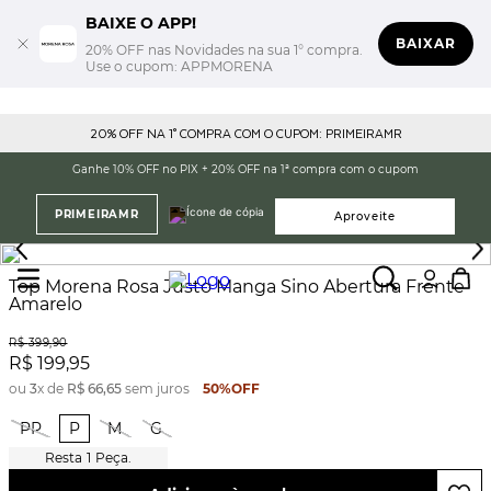
BAIXE O APP!
BAIXAR
20% OFF nas Novidades na sua 1° compra.
Use o cupom: APPMORENA
20% OFF NA 1° COMPRA COM O CUPOM: PRIMEIRAMR
Ganhe 10% OFF no PIX + 20% OFF na 1ª compra com o cupom
PRIMEIRAMR
Aproveite
Top Morena Rosa Justo Manga Sino Abertura Frente
Amarelo
R$
399
,
90
R$
199
,
95
ou
3
x de
R$
66
,
65
sem juros
50%
OFF
PP
P
M
G
1
Peça.