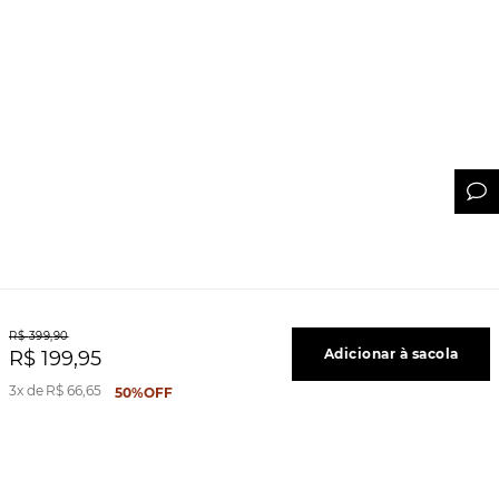
R$
399
,
90
Adicionar à sacola
R$
199
,
95
3
R$
66
,
65
50%
OFF