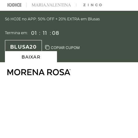
% OFF NA SUA 1° COMPRA USANDO O CUPOM: PRIMEIRAMR
Só HOJE no APP: 50% OFF + 20% EXTRA em Blusas
01
:
11
:
08
Termina em:
BLUSA20
COPIAR CUPOM
BAIXAR