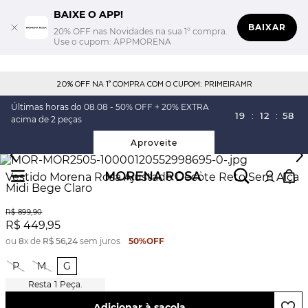
BAIXE O APP!
BAIXAR
20% OFF nas Novidades na sua 1° compra.
Use o cupom: APPMORENA
20% OFF NA 1° COMPRA COM O CUPOM: PRIMEIRAMR
Últimas horas do 08.08 - 50% OFF + 20% EXTRA
19
:
12
:
58
acima de 2 peças
Aproveite
Vestido Morena Rosa Ajustado Decote Reto Sem Alça
Midi Bege Claro
R$
899
,
90
R$
449
,
95
ou
8
x de
R$
56
,
24
sem juros
50%
OFF
P
M
G
1
Peça.
Adicionar à sacola