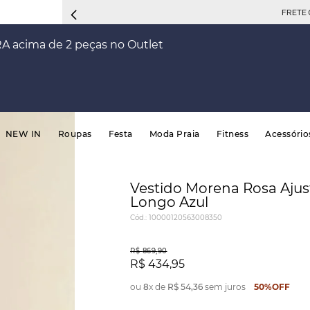
FRETE 
RA acima de 2 peças no Outlet
NEW IN
Roupas
Festa
Moda Praia
Fitness
Acessório
Vestido Morena Rosa Aju
Longo Azul
Cód.
:
10000120563008350
R$
869
,
90
R$
434
,
95
ou
8
x de
R$
54
,
36
sem juros
50%
OFF