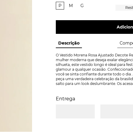
P
M
G
Adicion
Descrição
Compo
O Vestido Morena Rosa Ajustado Decote Ret
mulher moderna que deseja exalar elegância
silhueta, este vestido longo é ideal para f
glamour a qualquer ocasião. Confeccionado
você se sinta confiante durante todo o dia
peça uma verdadeira celebração da brasilid
salto para um look deslumbrante. Os aces
Entrega