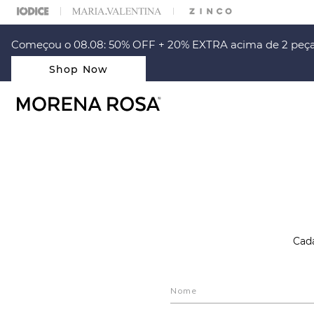
% OFF NA SUA 1° COMPRA USANDO O CUPOM: PRIMEIRAMR
Começou o 08.08: 50% OFF + 20% EXTRA acima de 2 peça
Shop Now
Cada