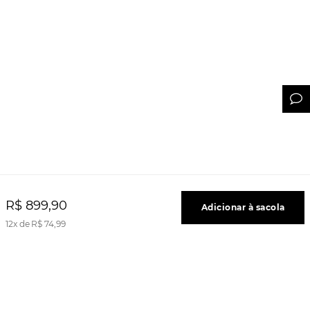
R$
899
,
90
Adicionar à sacola
12
R$
74
,
99