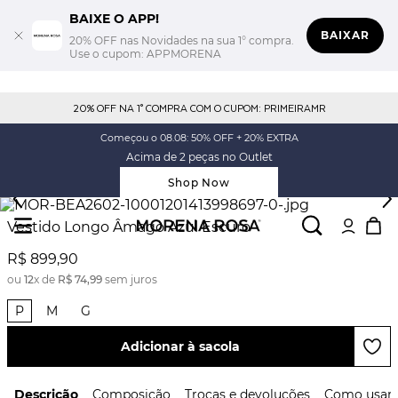
BAIXE O APP!
BAIXAR
20% OFF nas Novidades na sua 1° compra.
Use o cupom: APPMORENA
20% OFF NA 1° COMPRA COM O CUPOM: PRIMEIRAMR
Começou o 08.08: 50% OFF + 20% EXTRA
Acima de 2 peças no Outlet
Shop Now
Vestido Longo Âmago Azul Escuro
R$
899
,
90
ou
12
x de
R$
74
,
99
sem juros
P
M
G
Adicionar à sacola
Descrição
Composição
Trocas e devoluções
Como usar