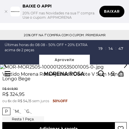
BAIXE O APP!
BAIXAR
20% OFF nas Novidades na sua 1° compra.
Use o cupom: APPMORENA
20% OFF NA 1° COMPRA COM O CUPOM: PRIMEIRAMR
Últimas horas do 08.08 - 50% OFF + 20% EXTRA
19
:
14
:
46
acima de 2 peças
Aproveite
Vestido Morena Rosa Ajustado Decote V Sem Manga
Longo Bege
R$
649
,
90
R$
324
,
95
ou
6
x de
R$
54
,
15
sem juros
50%
OFF
P
M
G
1
Peça.
Adicionar à sacola