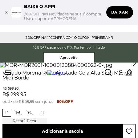
BAIXE O APP!
BAIXAR
20% OFF nas Novidades na sua 1° compra.
Use o cupom: APPMORENA
20% OFF NA 1° COMPRA COM O CUPOM: PRIMEIRAMR
10% OFF pagando no PIX. Por tempo limitado
Aproveite
Vestido Morena Rosa Ajustado Gola Alta Sem Manga
Midi Bordo
R$
599
,
90
R$
299
,
95
ou
5
x de
R$
59
,
99
sem juros
50%
OFF
P
M
G
PP
1
Peça.
Adicionar à sacola