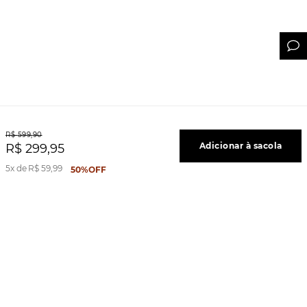
R$
599
,
90
Adicionar à sacola
R$
299
,
95
5
R$
59
,
99
50%
OFF