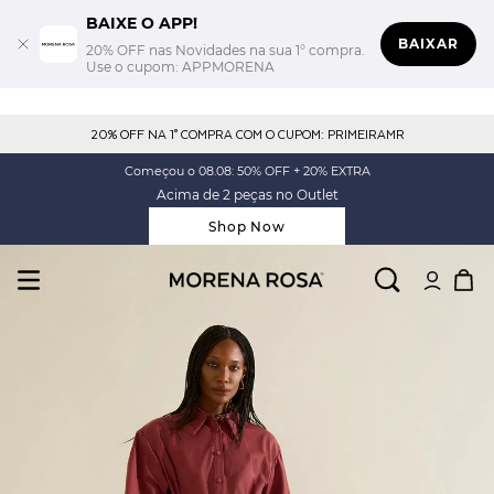
BAIXE O APP!
BAIXAR
20% OFF nas Novidades na sua 1° compra.
Use o cupom: APPMORENA
20% OFF NA 1° COMPRA COM O CUPOM: PRIMEIRAMR
Começou o 08.08: 50% OFF + 20% EXTRA
Acima de 2 peças no Outlet
Shop Now