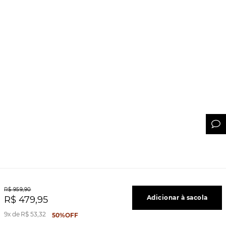
R$
959
,
90
Adicionar à sacola
R$
479
,
95
9
R$
53
,
32
50%
OFF