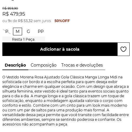
R$
959
,
90
R$
479
,
95
ou
9
x de
R$
53
,
32
sem juros
50%
OFF
P
M
G
PP
1
Peça.
Adicionar à sacola
Descrição
Composição
Trocas e devoluções
O Vestido Morena Rosa Ajustado Gola Clássica Manga Longa Midi na 
sofisticada cor bordo é a escolha perfeita para quem deseja exibir 
elegância e charme em qualquer ocasião. Com um design que abraça a 
silhueta feminina, este vestido é ideal tanto para eventos sociais quanto 
para o dia a dia. A manga longa e a gola clássica trazem um toque de 
sofisticação, enquanto a modelagem ajustada valoriza o corpo com 
conforto e estilo. Combine com um cinto para um look mais moderno 
ou com um par de saltos para uma produção mais formal. A 
versatilidade dessa peça permite que você transite com facilidade entre 
diferentes ambientes, sempre se sentindo poderosa e confiante. Os 
acessórios não acompanham a peça.