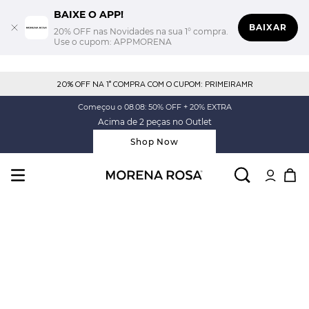
BAIXE O APP!
BAIXAR
20% OFF nas Novidades na sua 1° compra.
Use o cupom: APPMORENA
20% OFF NA 1° COMPRA COM O CUPOM: PRIMEIRAMR
Começou o 08.08: 50% OFF + 20% EXTRA
Acima de 2 peças no Outlet
Shop Now