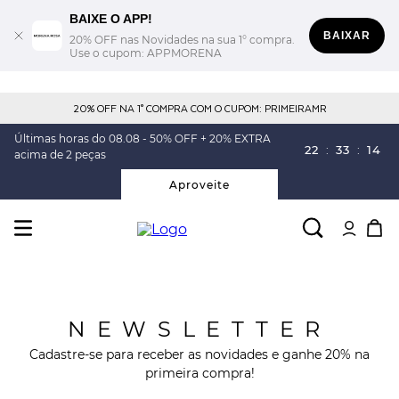
BAIXE O APP!
BAIXAR
20% OFF nas Novidades na sua 1° compra.
Use o cupom: APPMORENA
20% OFF NA 1° COMPRA COM O CUPOM: PRIMEIRAMR
Últimas horas do 08.08 - 50% OFF + 20% EXTRA
22
:
33
:
14
acima de 2 peças
Aproveite
NEWSLETTER
Cadastre-se para receber as novidades e ganhe 20% na
primeira compra!