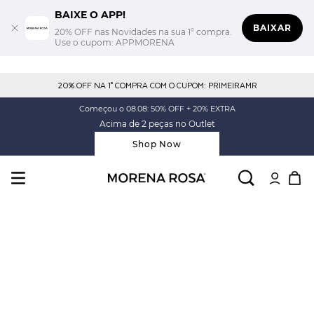
BAIXE O APP!
BAIXAR
20% OFF nas Novidades na sua 1° compra.
Use o cupom: APPMORENA
20% OFF NA 1° COMPRA COM O CUPOM: PRIMEIRAMR
Começou o 08.08: 50% OFF + 20% EXTRA
Acima de 2 peças no Outlet
Shop Now