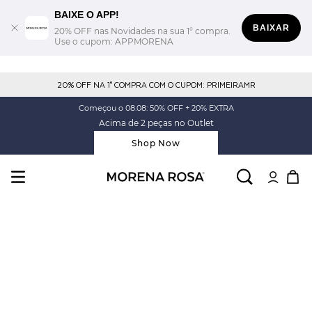
BAIXE O APP!
BAIXAR
20% OFF nas Novidades na sua 1° compra.
Use o cupom: APPMORENA
20% OFF NA 1° COMPRA COM O CUPOM: PRIMEIRAMR
Começou o 08.08: 50% OFF + 20% EXTRA
Acima de 2 peças no Outlet
Shop Now