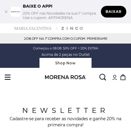
BAIXE O APP!
BAIXAR
20% OFF nas Novidades na sua 1° compra.
Use o cupom: APPMORENA
20% OFF NA 1° COMPRA COM O CUPOM: PRIMEIRAMR
Começou o 08.08: 50% OFF + 20% EXTRA
Acima de 2 peças no Outlet
Shop Now
NEWSLETTER
Cadastre-se para receber as novidades e ganhe 20% na
primeira compra!