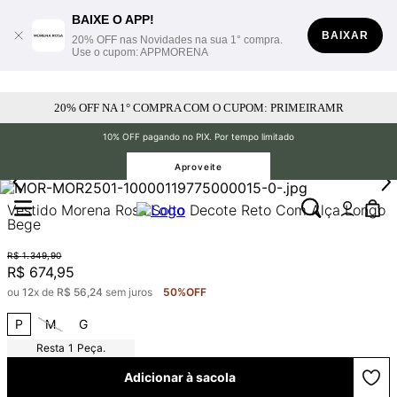
BAIXE O APP!
BAIXAR
20% OFF nas Novidades na sua 1° compra.
Use o cupom: APPMORENA
20% OFF NA 1° COMPRA COM O CUPOM: PRIMEIRAMR
10% OFF pagando no PIX. Por tempo limitado
Aproveite
Vestido Morena Rosa Solto Decote Reto Com Alça Longo
Bege
R$
1
.
349
,
90
R$
674
,
95
ou
12
x de
R$
56
,
24
sem juros
50%
OFF
P
M
G
1
Peça.
Adicionar à sacola