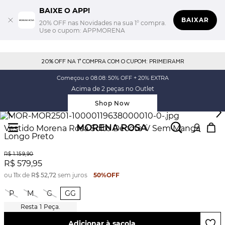
BAIXE O APP!
BAIXAR
20% OFF nas Novidades na sua 1° compra.
Use o cupom: APPMORENA
20% OFF NA 1° COMPRA COM O CUPOM: PRIMEIRAMR
Começou o 08.08: 50% OFF + 20% EXTRA
Acima de 2 peças no Outlet
Shop Now
Vestido Morena Rosa Solto Decote V Sem Manga
Longo Preto
R$
1
.
159
,
90
R$
579
,
95
ou
11
x de
R$
52
,
72
sem juros
50%
OFF
P
M
G
GG
1
Peça.
Adicionar à sacola