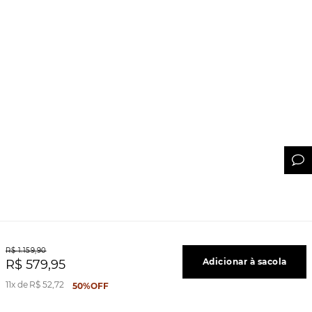
R$
1
.
159
,
90
Adicionar à sacola
R$
579
,
95
11
R$
52
,
72
50%
OFF