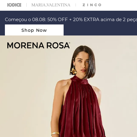
ARA ESCOLHER SEU LOOK?
FALE COM NOSSA PERSONAL SHOPPER.
Começou o 08.08: 50% OFF + 20% EXTRA acima de 2 peça
Shop Now