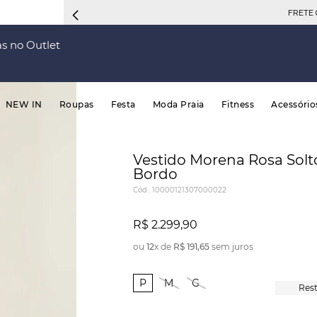
FRETE 
s no Outlet
NEW IN
Roupas
Festa
Moda Praia
Fitness
Acessório
Vestido Morena Rosa Sol
Bordo
Cód.
:
10000121307000022
R$
2
.
299
,
90
ou
12
x de
R$
191
,
65
sem juros
P
M
G