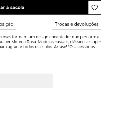
ar à sacola
sição
Trocas e devoluções
derosas formam um design encantador que percorre a 
ulher Morena Rosa. Modelos casuais, clássicos e super 
a agradar todos os estilos. Arrase! *Os acessórios 