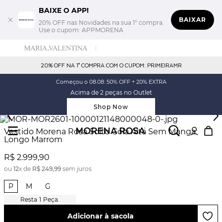
BAIXE O APP!
BAIXAR
20% OFF nas Novidades na sua 1° compra.
Use o cupom: APPMORENA
20% OFF NA 1° COMPRA COM O CUPOM: PRIMEIRAMR
Começou o 08.08: 50% OFF + 20% EXTRA
Acima de 2 peças no Outlet
Shop Now
Vestido Morena Rosa Solto Gola Alta Sem Manga
Longo Marrom
R$
2
.
999
,
90
ou
12
x de
R$
249
,
99
sem juros
P
M
G
1
Peça.
Adicionar à sacola