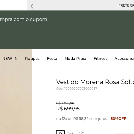
FRETE GRÁTIS ACIMA DE R$799
compra com o cupom
NEW IN
Roupas
Festa
Moda Praia
Fitness
Acessório
Vestido Morena Rosa Solt
Cód.
:
10000207073000087
R$
1
.
399
,
90
R$
699
,
95
ou
12
x de
R$
58
,
32
sem juros
50%
OFF