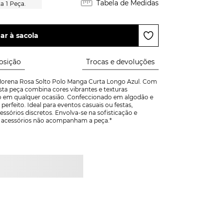
Tabela de Medidas
1
Peça.
ar à sacola
sição
Trocas e devoluções
 Morena Rosa Solto Polo Manga Curta Longo Azul. Com 
sta peça combina cores vibrantes e texturas 
lo em qualquer ocasião. Confeccionado em algodão e 
rfeito. Ideal para eventos casuais ou festas, 
sórios discretos. Envolva-se na sofisticação e 
s acessórios não acompanham a peça.*