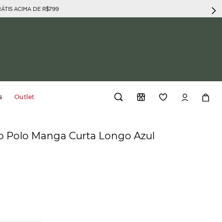
PAGUE COM PIX
s
Outlet
o Polo Manga Curta Longo Azul