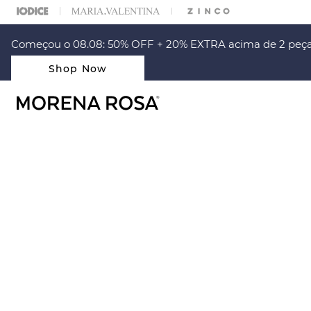
% OFF NA SUA 1° COMPRA USANDO O CUPOM: PRIMEIRAMR
Começou o 08.08: 50% OFF + 20% EXTRA acima de 2 peça
Shop Now