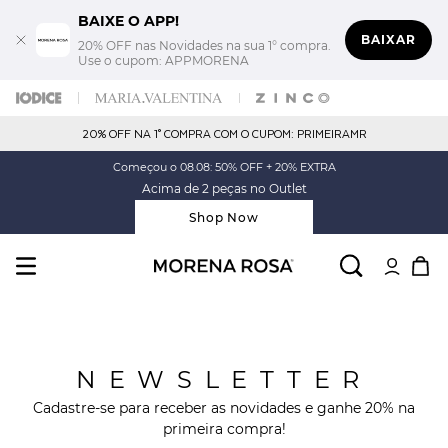
BAIXE O APP!
BAIXAR
20% OFF nas Novidades na sua 1° compra.
Use o cupom: APPMORENA
20% OFF NA 1° COMPRA COM O CUPOM: PRIMEIRAMR
Começou o 08.08: 50% OFF + 20% EXTRA
Acima de 2 peças no Outlet
Shop Now
NEWSLETTER
Cadastre-se para receber as novidades e ganhe 20% na
primeira compra!