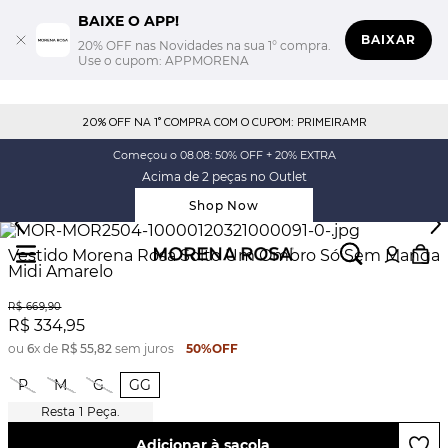
BAIXE O APP!
BAIXAR
20% OFF nas Novidades na sua 1° compra.
Use o cupom: APPMORENA
20% OFF NA 1° COMPRA COM O CUPOM: PRIMEIRAMR
Começou o 08.08: 50% OFF + 20% EXTRA
Acima de 2 peças no Outlet
Shop Now
Vestido Morena Rosa Solto Um Ombro Só Sem Manga
Midi Amarelo
R$
669
,
90
R$
334
,
95
ou
6
x de
R$
55
,
82
sem juros
50%
OFF
P
M
G
GG
1
Peça.
Adicionar à sacola