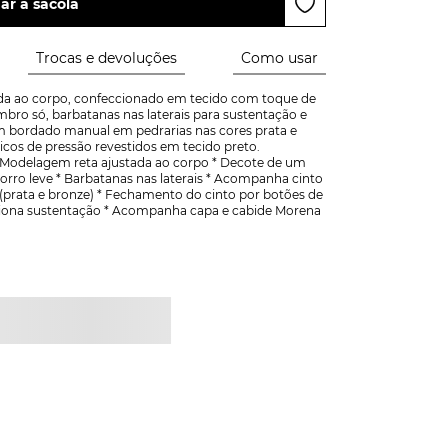
ar à sacola
Trocas e devoluções
Como usar
a ao corpo, confeccionado em tecido com toque de 
bro só, barbatanas nas laterais para sustentação e 
 bordado manual em pedrarias nas cores prata e 
s de pressão revestidos em tecido preto.  
odelagem reta ajustada ao corpo * Decote de um 
rro leve * Barbatanas nas laterais * Acompanha cinto 
prata e bronze) * Fechamento do cinto por botões de 
ciona sustentação * Acompanha capa e cabide Morena 