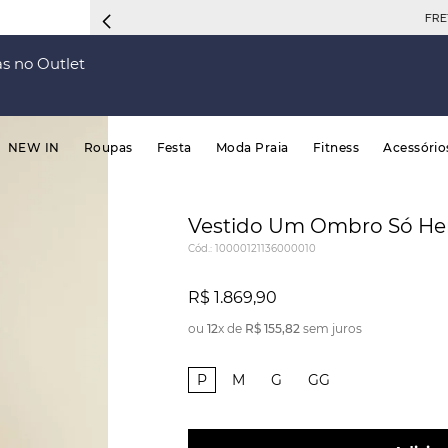
FRETE 
s no Outlet
NEW IN
Roupas
Festa
Moda Praia
Fitness
Acessório
Vestido Um Ombro Só Hem
Cód.
:
10000121136000010
R$
1
.
869
,
90
ou
12
x de
R$
155
,
82
sem juros
P
M
G
GG