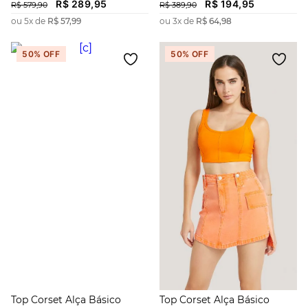
R$
289
,
95
R$
194
,
95
R$
579
,
90
R$
389
,
90
ou
5
x de
R$
57
,
99
ou
3
x de
R$
64
,
98
50%
OFF
50%
OFF
Top Corset Alça Básico
Top Corset Alça Básico