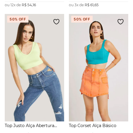
ou
12
x de
R$
54
,
16
ou
3
x de
R$
61
,
65
50%
OFF
50%
OFF
Top Justo Alça Abertura
Top Corset Alça Básico
Lateral