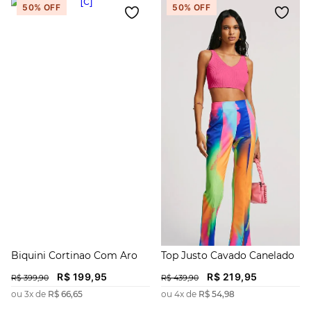
50%
OFF
50%
OFF
Biquini Cortinao Com Aro
Top Justo Cavado Canelado
R$
199
,
95
R$
219
,
95
R$
399
,
90
R$
439
,
90
ou
3
x de
R$
66
,
65
ou
4
x de
R$
54
,
98