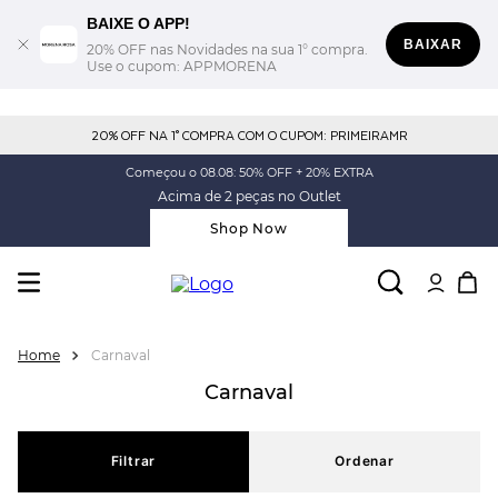
BAIXE O APP!
BAIXAR
20% OFF nas Novidades na sua 1° compra.
Use o cupom: APPMORENA
20% OFF NA 1° COMPRA COM O CUPOM: PRIMEIRAMR
Começou o 08.08: 50% OFF + 20% EXTRA
Acima de 2 peças no Outlet
Shop Now
Carnaval
Carnaval
Filtrar