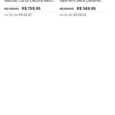
Vestido Curto Decote Reto
Saia Mini Reta Detalhe
Detalhe Paetê
Paetê
R$
759
,
95
R$
349
,
95
R$
1
.
519
,
90
R$
699
,
90
ou
12
x de
R$
63
,
32
ou
6
x de
R$
58
,
32