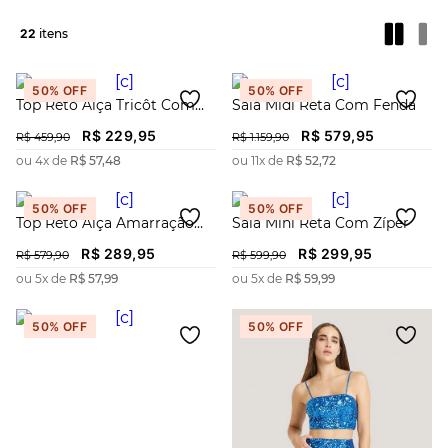
22
50%
OFF
50%
OFF
Top Reto Alça Tricôt Com
Saia Midi Reta Com Fenda
Bordado
R$
229
,
95
R$
579
,
95
R$
459
,
90
R$
1
.
159
,
90
ou
4
x de
R$
57
,
48
ou
11
x de
R$
52
,
72
50%
OFF
50%
OFF
Top Reto Alça Amarração
Saia Mini Reta Com Zíper
Costas
R$
289
,
95
R$
299
,
95
R$
579
,
90
R$
599
,
90
ou
5
x de
R$
57
,
99
ou
5
x de
R$
59
,
99
50%
OFF
50%
OFF