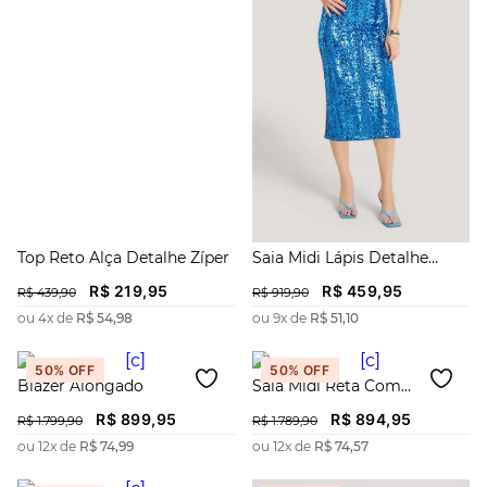
Top Reto Alça Detalhe Zíper
Saia Midi Lápis Detalhe
Zíper
R$
219
,
95
R$
459
,
95
R$
439
,
90
R$
919
,
90
ou
4
x de
R$
54
,
98
ou
9
x de
R$
51
,
10
50%
OFF
50%
OFF
Blazer Alongado
Saia Midi Reta Com
Drapeado
R$
899
,
95
R$
894
,
95
R$
1
.
799
,
90
R$
1
.
789
,
90
ou
12
x de
R$
74
,
99
ou
12
x de
R$
74
,
57