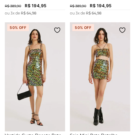
R$
194
,
95
R$
194
,
95
R$
389
,
90
R$
389
,
90
ou
3
x de
R$
64
,
98
ou
3
x de
R$
64
,
98
50%
OFF
50%
OFF