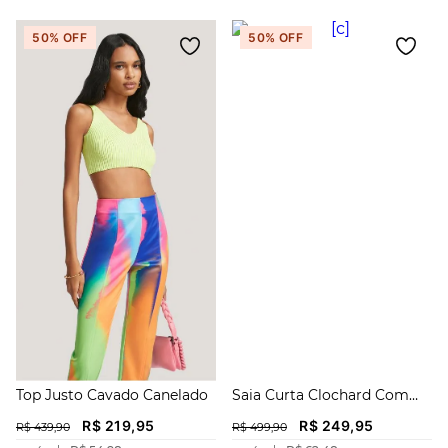
50%
OFF
50%
OFF
Top Justo Cavado Canelado
Saia Curta Clochard Com
Faixa
R$
219
,
95
R$
249
,
95
R$
439
,
90
R$
499
,
90