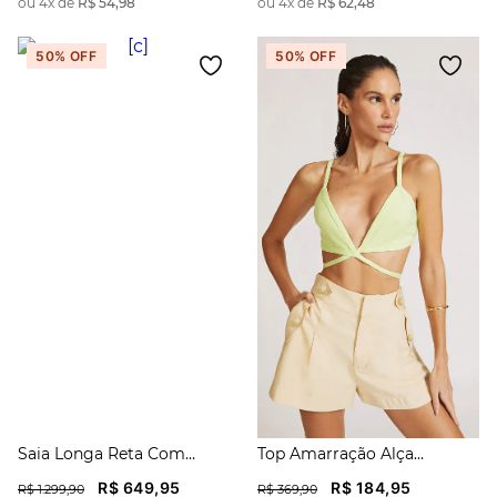
ou
4
x de
R$
54
,
98
ou
4
x de
R$
62
,
48
50%
OFF
50%
OFF
Saia Longa Reta Com
Top Amarração Alça
Transparência
Transpassado
R$
649
,
95
R$
184
,
95
R$
1
.
299
,
90
R$
369
,
90