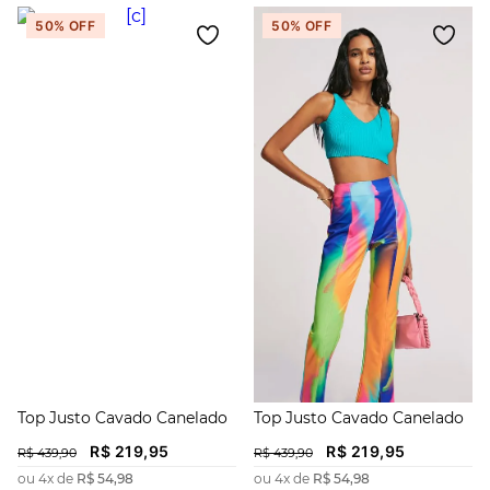
50%
OFF
50%
OFF
Top Justo Cavado Canelado
Top Justo Cavado Canelado
R$
219
,
95
R$
219
,
95
R$
439
,
90
R$
439
,
90
ou
4
x de
R$
54
,
98
ou
4
x de
R$
54
,
98