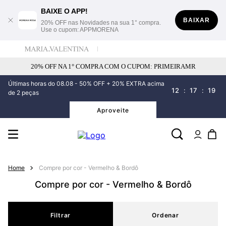
BAIXE O APP!
BAIXAR
20% OFF nas Novidades na sua 1° compra.
Use o cupom: APPMORENA
20% OFF NA 1° COMPRA COM O CUPOM: PRIMEIRAMR
Últimas horas do 08.08 - 50% OFF + 20% EXTRA acima
12
:
17
:
19
de 2 peças
Aproveite
Compre por cor - Vermelho & Bordô
Compre por cor - Vermelho & Bordô
Filtrar