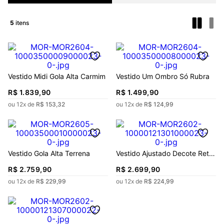
5
Vestido Midi Gola Alta Carmim
Vestido Um Ombro Só Rubra
R$
1
.
839
,
90
R$
1
.
499
,
90
ou
12
x de
R$
153
,
32
ou
12
x de
R$
124
,
99
Vestido Gola Alta Terrena
Vestido Ajustado Decote Reto
Com Alça Longo
R$
2
.
759
,
90
R$
2
.
699
,
90
ou
12
x de
R$
229
,
99
ou
12
x de
R$
224
,
99