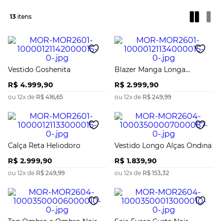
13
Vestido Goshenita
Blazer Manga Longa
Heliodoro
R$
4
.
999
,
90
R$
2
.
999
,
90
ou
12
x de
R$
416
,
65
ou
12
x de
R$
249
,
99
Calça Reta Heliodoro
Vestido Longo Alças Ondina
R$
2
.
999
,
90
R$
1
.
839
,
90
ou
12
x de
R$
249
,
99
ou
12
x de
R$
153
,
32