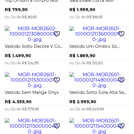
Top Ombro a Ombro Noir
Saia Evase Curta Noir
R$
799
,
90
R$
1
.
999
,
90
ou
12
x de
R$
66
,
65
ou
12
x de
R$
166
,
65
Vestido Solto Decote V Com
Vestido Um Ombro Só
Alça Longo
Hematita
R$
1
.
499
,
90
R$
1
.
869
,
90
ou
12
x de
R$
124
,
99
ou
12
x de
R$
155
,
82
Vestido Sem Manga Onyx
Vestido Solto Gola Alta Sem
Manga Longo
R$
4
.
559
,
90
R$
2
.
999
,
90
ou
12
x de
R$
379
,
99
ou
12
x de
R$
249
,
99