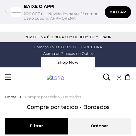
BAIXE O APP!
BAIXAR
20% OFF nas Novidades na sua 1° compra.
Use o cupom: APPMORENA
20% OFF NA 1° COMPRA COM O CUPOM: PRIMEIRAMR
Começou o 08.08: 50% OFF + 20% EXTRA
Acima de 2 peças no Outlet
Shop Now
Compre por tecido - Bordados
Compre por tecido - Bordados
Filtrar