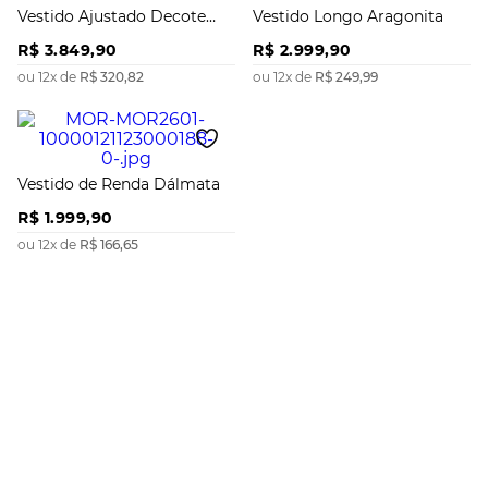
Vestido Ajustado Decote
Vestido Longo Aragonita
Reto Sem Manga Midi
R$
3
.
849
,
90
R$
2
.
999
,
90
ou
12
x de
R$
320
,
82
ou
12
x de
R$
249
,
99
Vestido de Renda Dálmata
R$
1
.
999
,
90
ou
12
x de
R$
166
,
65