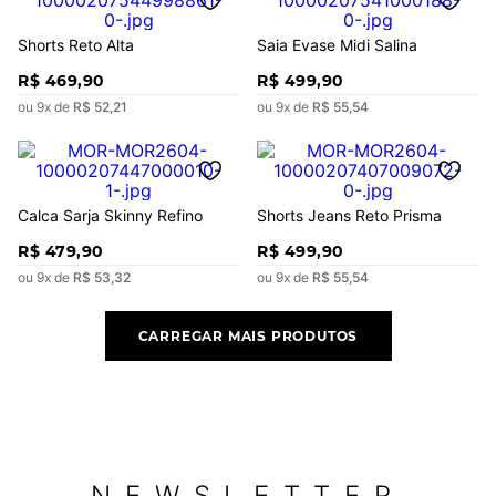
Shorts Reto Alta
Saia Evase Midi Salina
R$
469
,
90
R$
499
,
90
ou
9
x de
R$
52
,
21
ou
9
x de
R$
55
,
54
Calca Sarja Skinny Refino
Shorts Jeans Reto Prisma
R$
479
,
90
R$
499
,
90
ou
9
x de
R$
53
,
32
ou
9
x de
R$
55
,
54
NEWSLETTER