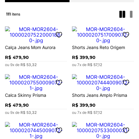
111
Calça Jeans Mom Aurora
Shorts Jeans Reto Origem
R$
479
,
90
R$
399
,
90
ou
9
x de
R$
53
,
32
ou
7
x de
R$
57
,
12
Calca Skinny Prisma
Shorts Jeans Amplo Prisma
R$
479
,
90
R$
399
,
90
ou
9
x de
R$
53
,
32
ou
7
x de
R$
57
,
12