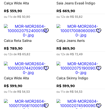
Calça Wide Alta
Saia Jeans Evasê Índigo
R$
559
,
90
R$
669
,
90
ou
11
x de
R$
50
,
90
ou
12
x de
R$
55
,
82
Calca Reta Salina
Calça Jeans Aeris
R$
789
,
90
R$
869
,
90
ou
12
x de
R$
65
,
82
ou
12
x de
R$
72
,
49
Calça Wide Alta
Calca Skinny Índigo
R$
599
,
90
R$
599
,
90
ou
11
x de
R$
54
,
53
ou
11
x de
R$
54
,
53