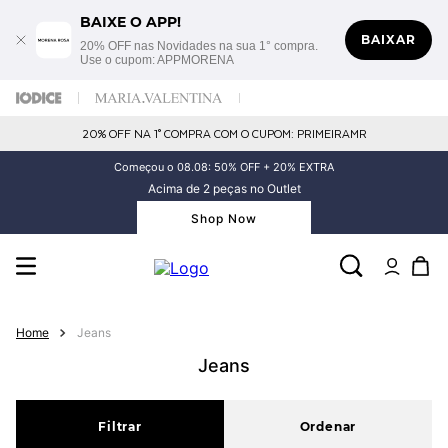
BAIXE O APP!
BAIXAR
20% OFF nas Novidades na sua 1° compra.
Use o cupom: APPMORENA
20% OFF NA 1° COMPRA COM O CUPOM: PRIMEIRAMR
Começou o 08.08: 50% OFF + 20% EXTRA
Acima de 2 peças no Outlet
Shop Now
Jeans
Jeans
Filtrar