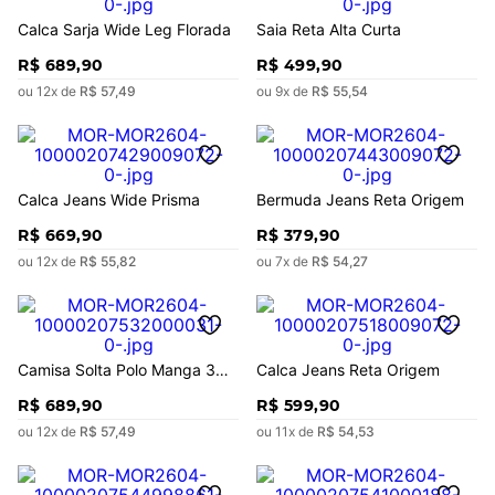
Calca Sarja Wide Leg Florada
Saia Reta Alta Curta
R$
689
,
90
R$
499
,
90
ou
12
x de
R$
57
,
49
ou
9
x de
R$
55
,
54
Calca Jeans Wide Prisma
Bermuda Jeans Reta Origem
R$
669
,
90
R$
379
,
90
ou
12
x de
R$
55
,
82
ou
7
x de
R$
54
,
27
Camisa Solta Polo Manga 3
Calca Jeans Reta Origem
Quartos Cropped
R$
689
,
90
R$
599
,
90
ou
12
x de
R$
57
,
49
ou
11
x de
R$
54
,
53