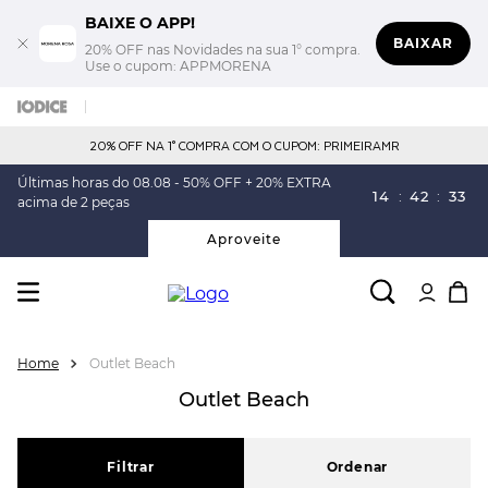
BAIXE O APP!
BAIXAR
20% OFF nas Novidades na sua 1° compra.
Use o cupom: APPMORENA
20% OFF NA 1° COMPRA COM O CUPOM: PRIMEIRAMR
Últimas horas do 08.08 - 50% OFF + 20% EXTRA
14
:
42
:
32
acima de 2 peças
Aproveite
Outlet Beach
Outlet Beach
Filtrar