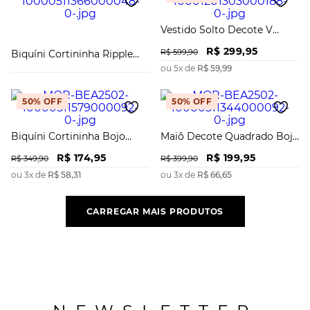
Vestido Solto Decote V
Manga Longa Midi
R$
299
,
95
R$
599
,
90
Biquíni Cortininha Ripple
Bojo Removível Calcinha
ou
5
x de
R$
59
,
99
Inteira Ri
50%
OFF
50%
OFF
Biquíni Cortininha Bojo
Maiô Decote Quadrado Bojo
Removível Calcinha
Removível
R$
174
,
95
R$
199
,
95
Regulagem
R$
349
,
90
R$
399
,
90
ou
3
x de
R$
58
,
31
ou
3
x de
R$
66
,
65