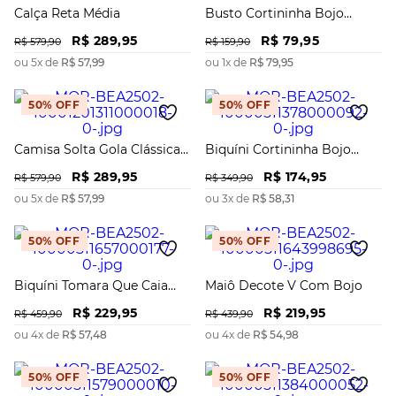
Calça Reta Média
Busto Cortininha Bojo
Removível
R$
289
,
95
R$
79
,
95
R$
579
,
90
R$
159
,
90
ou
5
x de
R$
57
,
99
ou
1
x de
R$
79
,
95
50%
OFF
50%
OFF
Camisa Solta Gola Clássica
Biquíni Cortininha Bojo
Manga Longa Alongada
Removível Calcinha Inteira
R$
289
,
95
R$
174
,
95
Ripple
R$
579
,
90
R$
349
,
90
ou
5
x de
R$
57
,
99
ou
3
x de
R$
58
,
31
50%
OFF
50%
OFF
Biquíni Tomara Que Caia
Maiô Decote V Com Bojo
Bojo Removível Calcinha
R$
229
,
95
R$
219
,
95
Hot Pants
R$
459
,
90
R$
439
,
90
ou
4
x de
R$
57
,
48
ou
4
x de
R$
54
,
98
50%
OFF
50%
OFF