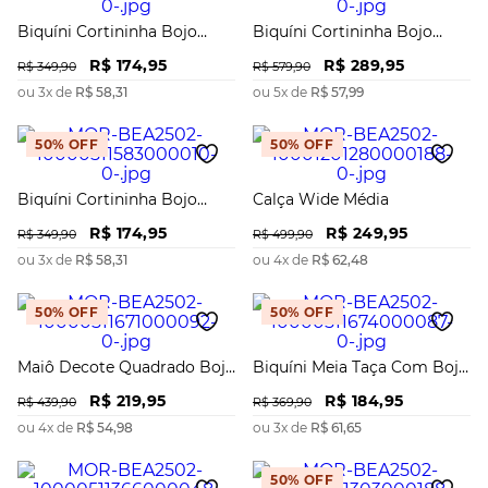
Biquíni Cortininha Bojo
Biquíni Cortininha Bojo
Removível Calcinha
Removível Calcinha Inteira
R$
174
,
95
R$
289
,
95
Regulagem
Fina
R$
349
,
90
R$
579
,
90
ou
3
x de
R$
58
,
31
ou
5
x de
R$
57
,
99
50%
OFF
50%
OFF
Biquíni Cortininha Bojo
Calça Wide Média
Removível Calcinha Inteira
R$
174
,
95
R$
249
,
95
Média
R$
349
,
90
R$
499
,
90
ou
3
x de
R$
58
,
31
ou
4
x de
R$
62
,
48
50%
OFF
50%
OFF
Maiô Decote Quadrado Bojo
Biquíni Meia Taça Com Bojo
Removível
Calcinha Rolete Amarrar
R$
219
,
95
R$
184
,
95
R$
439
,
90
R$
369
,
90
ou
4
x de
R$
54
,
98
ou
3
x de
R$
61
,
65
50%
OFF