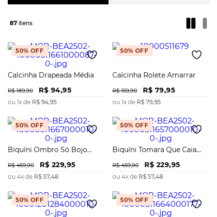
87
50%
OFF
50%
OFF
Calcinha Drapeada Média
Calcinha Rolete Amarrar
R$
94
,
95
R$
79
,
95
R$
189
,
90
R$
159
,
90
ou
1
x de
R$
94
,
95
ou
1
x de
R$
79
,
95
50%
OFF
50%
OFF
Biquíni Ombro Só Bojo
Biquíni Tomara Que Caia
Removível Calcinha Hot
Bojo Removível Calcinha
R$
229
,
95
R$
229
,
95
Pants
Hot Pants
R$
459
,
90
R$
459
,
90
ou
4
x de
R$
57
,
48
ou
4
x de
R$
57
,
48
50%
OFF
50%
OFF