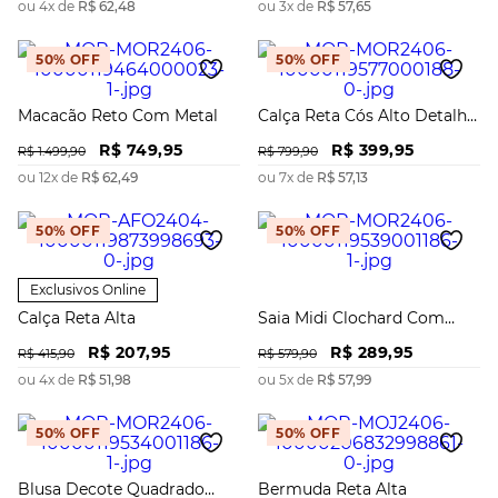
ou
4
x de
R$
62
,
48
ou
3
x de
R$
57
,
65
50%
OFF
50%
OFF
Macacão Reto Com Metal
Calça Reta Cós Alto Detalhe
Cós
R$
749
,
95
R$
399
,
95
R$
1
.
499
,
90
R$
799
,
90
ou
12
x de
R$
62
,
49
ou
7
x de
R$
57
,
13
50%
OFF
50%
OFF
Exclusivos Online
Calça Reta Alta
Saia Midi Clochard Com
Faixa
R$
207
,
95
R$
289
,
95
R$
415
,
90
R$
579
,
90
ou
4
x de
R$
51
,
98
ou
5
x de
R$
57
,
99
50%
OFF
50%
OFF
Blusa Decote Quadrado
Bermuda Reta Alta