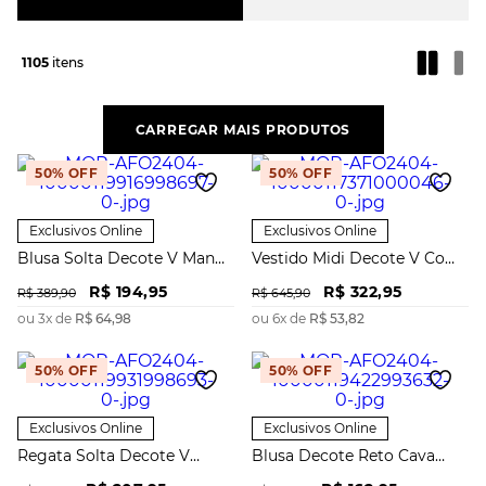
1105
50%
OFF
50%
OFF
Exclusivos Online
Exclusivos Online
Blusa Solta Decote V Manga
Vestido Midi Decote V Com
Curta Cropped
Cinto
R$
194
,
95
R$
322
,
95
R$
389
,
90
R$
645
,
90
ou
3
x de
R$
64
,
98
ou
6
x de
R$
53
,
82
50%
OFF
50%
OFF
Exclusivos Online
Exclusivos Online
Regata Solta Decote V
Blusa Decote Reto Cava
Padrão
Francesa Amarração Costas