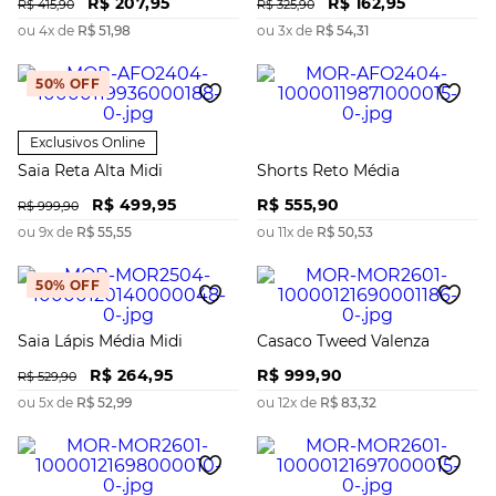
R$
207
,
95
R$
162
,
95
R$
415
,
90
R$
325
,
90
ou
4
x de
R$
51
,
98
ou
3
x de
R$
54
,
31
50%
OFF
Exclusivos Online
Saia Reta Alta Midi
Shorts Reto Média
R$
499
,
95
R$
555
,
90
R$
999
,
90
ou
9
x de
R$
55
,
55
ou
11
x de
R$
50
,
53
50%
OFF
Saia Lápis Média Midi
Casaco Tweed Valenza
R$
264
,
95
R$
999
,
90
R$
529
,
90
ou
5
x de
R$
52
,
99
ou
12
x de
R$
83
,
32