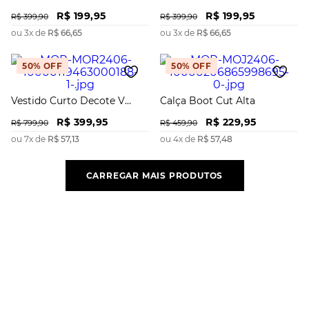
Alça Detalhe Alça
R$
199
,
95
R$
199
,
95
R$
399
,
90
R$
399
,
90
ou
3
x de
R$
66
,
65
ou
3
x de
R$
66
,
65
50%
OFF
50%
OFF
Vestido Curto Decote V
Calça Boot Cut Alta
Com Babado
R$
399
,
95
R$
229
,
95
R$
799
,
90
R$
459
,
90
ou
7
x de
R$
57
,
13
ou
4
x de
R$
57
,
48