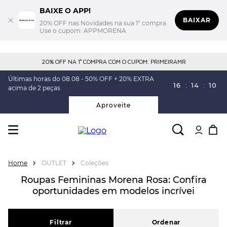
BAIXE O APP!
BAIXAR
20% OFF nas Novidades na sua 1° compra.
Use o cupom: APPMORENA
20% OFF NA 1° COMPRA COM O CUPOM: PRIMEIRAMR
Últimas horas do 08.08 - 50% OFF + 20% EXTRA
16
:
14
:
09
acima de 2 peças
Aproveite
OUTLET
Coleções
Roupas Femininas Morena Rosa: Confira
oportunidades em modelos incrívei
Filtrar