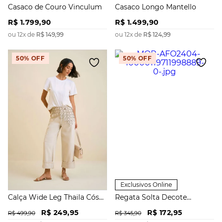
Casaco de Couro Vinculum
Casaco Longo Mantello
R$
1
.
799
,
90
R$
1
.
499
,
90
ou
12
x de
R$
149
,
99
ou
12
x de
R$
124
,
99
50%
OFF
50%
OFF
Exclusivos Online
Calça Wide Leg Thaila Cós
Regata Solta Decote
Alto Barra Dobrada
Quadrado Padrão
R$
249
,
95
R$
172
,
95
R$
499
,
90
R$
345
,
90