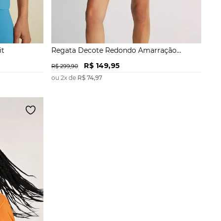
it
Regata Decote Redondo Amarração
Lateral
R$
149
,
95
R$
299
,
90
ou
2
x de
R$
74
,
97