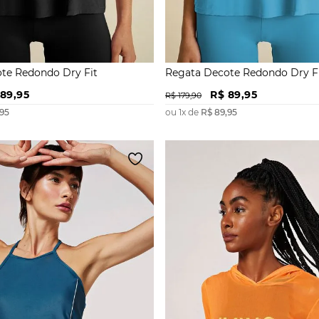
te Redondo Dry Fit
Regata Decote Redondo Dry F
89
,
95
R$
89
,
95
R$
179
,
90
95
ou
1
x de
R$
89
,
95