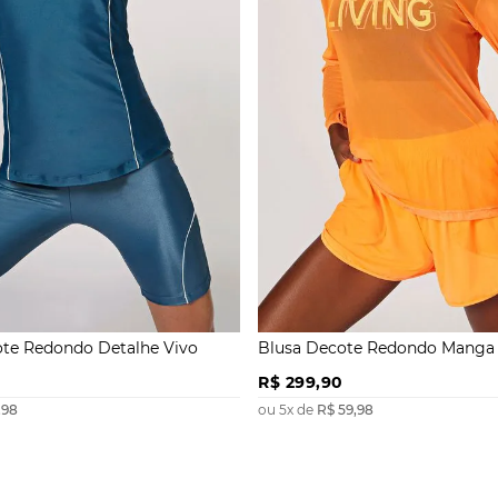
te Redondo Detalhe Vivo
Blusa Decote Redondo Manga
Capuz
R$
299
,
90
,
98
ou
5
x de
R$
59
,
98