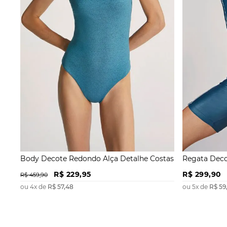
Body Decote Redondo Alça Detalhe Costas
Regata Deco
R$
229
,
95
R$
299
,
90
R$
459
,
90
ou
4
x de
R$
57
,
48
ou
5
x de
R$
59