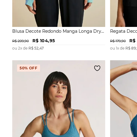
Blusa Decote Redondo Manga Longa Dry
Regata Deco
Fit
R$
104
,
95
R$
R$
209
,
90
R$
179
,
90
ou
2
x de
R$
52
,
47
ou
1
x de
R$
89
,
50%
OFF