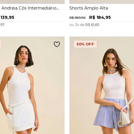
 Andreia Cós Intermediário
Shorts Amplo Alta
l
139
,
95
R$
184
,
95
R$
369
,
90
,
97
ou
3
x de
R$
61
,
65
50%
OFF