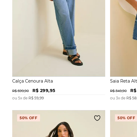
Calça Cenoura Alta
Saia Reta Al
R$
299
,
95
R$
R$
599
,
90
R$
349
,
90
ou
5
x de
R$
59
,
99
ou
3
x de
R$
58
50%
OFF
50%
OFF