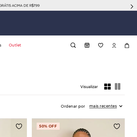
GRÁTIS ACIMA DE R$799
s
Outlet
Preto
34
Bege Claro
44
(
6
)
(
3
)
(
5
)
(
3
)
mais recentes
50%
OFF