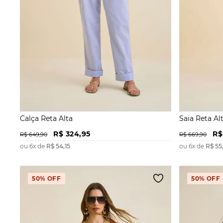
Calça Reta Alta
Saia Reta Al
R$
324
,
95
R$
R$
649
,
90
R$
669
,
90
ou
6
x de
R$
54
,
15
ou
6
x de
R$
55
50%
OFF
50%
OFF