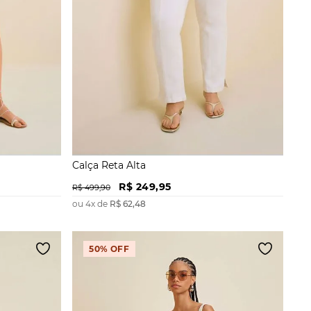
Calça Reta Alta
R$
249
,
95
R$
499
,
90
ou
4
x de
R$
62
,
48
50%
OFF