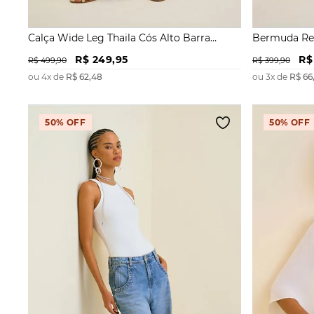
Calça Wide Leg Thaila Cós Alto Barra
Bermuda Ret
Dobrada
R$
249
,
95
R$
R$
499
,
90
R$
399
,
90
ou
4
x de
R$
62
,
48
ou
3
x de
R$
66
50%
OFF
50%
OFF