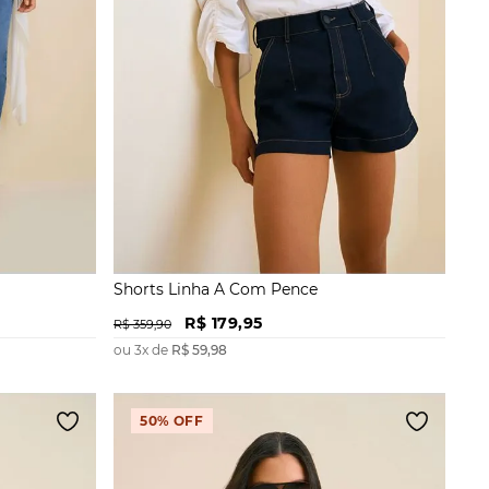
Shorts Linha A Com Pence
R$
179
,
95
R$
359
,
90
ou
3
x de
R$
59
,
98
50%
OFF