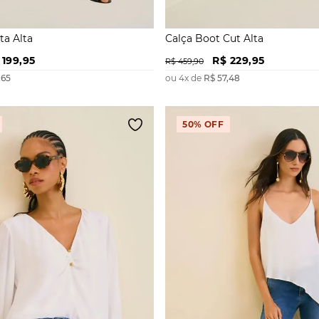
a Alta
Calça Boot Cut Alta
199
,
95
R$
229
,
95
R$
459
,
90
,
65
ou
4
x de
R$
57
,
48
50%
OFF