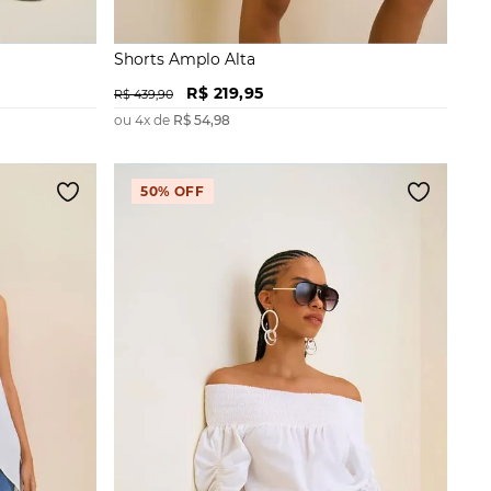
Shorts Amplo Alta
R$
219
,
95
R$
439
,
90
ou
4
x de
R$
54
,
98
50%
OFF