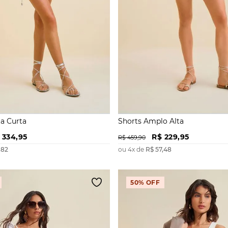
ta Curta
Shorts Amplo Alta
334
,
95
R$
229
,
95
R$
459
,
90
,
82
ou
4
x de
R$
57
,
48
50%
OFF