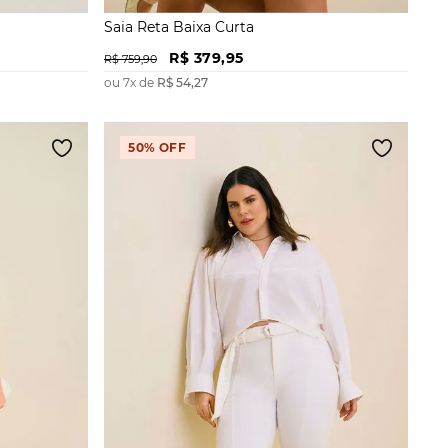
Saia Reta Baixa Curta
R$
379
,
95
R$
759
,
90
ou
7
x de
R$
54
,
27
50%
OFF