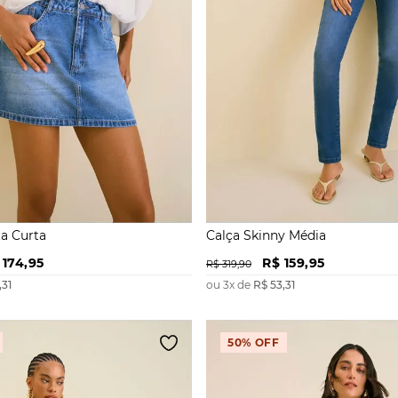
ta Curta
Calça Skinny Média
174
,
95
R$
159
,
95
R$
319
,
90
,
31
ou
3
x de
R$
53
,
31
50%
OFF