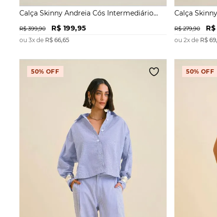
Calça Skinny Andreia Cós Intermediário
Calça Skinny
Com Pence
Barra Norma
R$
199
,
95
R$
R$
399
,
90
R$
279
,
90
ou
3
x de
R$
66
,
65
ou
2
x de
R$
69
50%
OFF
50%
OFF