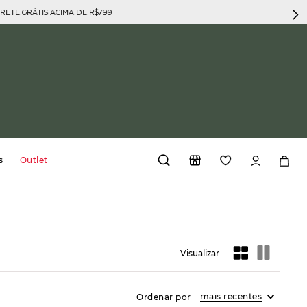
GRÁTIS ACIMA DE R$799
s
Outlet
Preto
46
Bege Claro
34
(
6
)
(
3
)
(
6
)
(
3
)
mais recentes