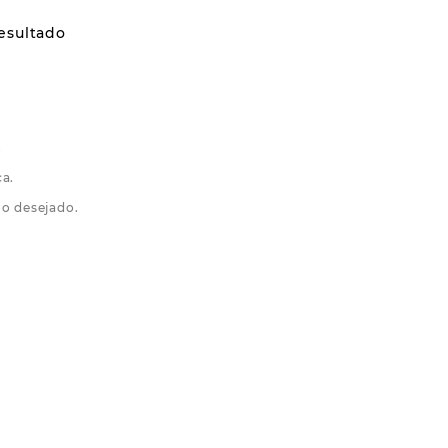
.
ca.
mo desejado.