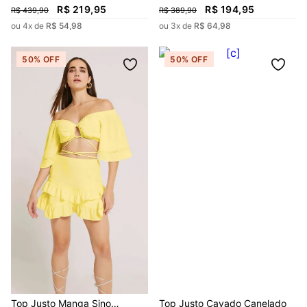
R$
219
,
95
R$
194
,
95
R$
439
,
90
R$
389
,
90
ou
4
x de
R$
54
,
98
ou
3
x de
R$
64
,
98
50%
OFF
50%
OFF
Top Justo Manga Sino
Top Justo Cavado Canelado