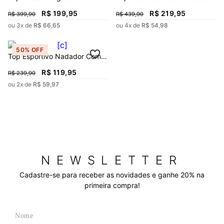
Abertura Frente
R$
199
,
95
R$
219
,
95
R$
399
,
90
R$
439
,
90
ou
3
x de
R$
66
,
65
ou
4
x de
R$
54
,
98
50%
OFF
Top Esportivo Nadador Com
Recorte
R$
119
,
95
R$
239
,
90
ou
2
x de
R$
59
,
97
NEWSLETTER
Cadastre-se para receber as novidades e ganhe 20% na
primeira compra!