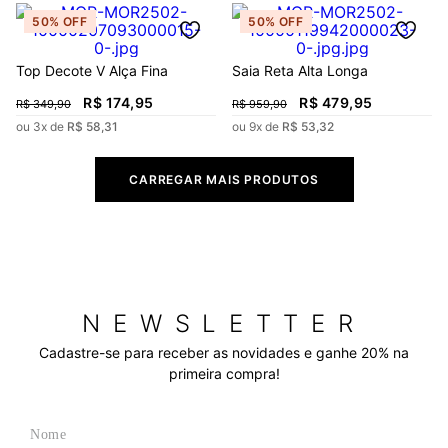
50%
OFF
50%
OFF
Top Decote V Alça Fina
Saia Reta Alta Longa
R$
174
,
95
R$
479
,
95
R$
349
,
90
R$
959
,
90
ou
3
x de
R$
58
,
31
ou
9
x de
R$
53
,
32
NEWSLETTER
Cadastre-se para receber as novidades e ganhe 20% na
primeira compra!