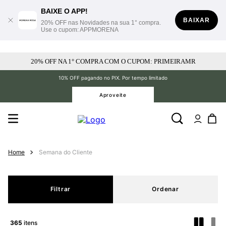
BAIXE O APP!
BAIXAR
20% OFF nas Novidades na sua 1° compra.
Use o cupom: APPMORENA
20% OFF NA 1° COMPRA COM O CUPOM: PRIMEIRAMR
10% OFF pagando no PIX. Por tempo limitado
Aproveite
Semana do Cliente
Filtrar
365