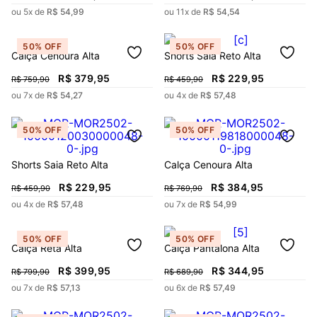
ou
5
x de
R$
54
,
99
ou
11
x de
R$
54
,
54
50%
OFF
50%
OFF
Calça Cenoura Alta
Shorts Saia Reto Alta
R$
379
,
95
R$
229
,
95
R$
759
,
90
R$
459
,
90
ou
7
x de
R$
54
,
27
ou
4
x de
R$
57
,
48
50%
OFF
50%
OFF
Shorts Saia Reto Alta
Calça Cenoura Alta
R$
229
,
95
R$
384
,
95
R$
459
,
90
R$
769
,
90
ou
4
x de
R$
57
,
48
ou
7
x de
R$
54
,
99
50%
OFF
50%
OFF
Calça Reta Alta
Calça Pantalona Alta
R$
399
,
95
R$
344
,
95
R$
799
,
90
R$
689
,
90
ou
7
x de
R$
57
,
13
ou
6
x de
R$
57
,
49