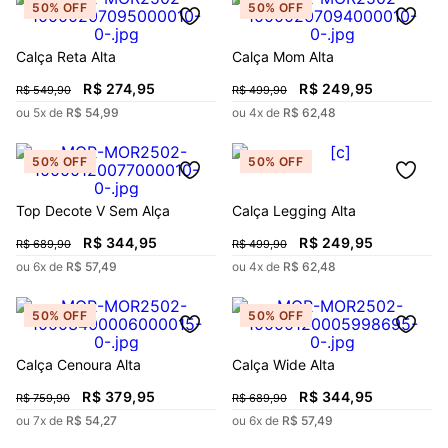
50%
OFF
50%
OFF
Calça Reta Alta
Calça Mom Alta
R$
274
,
95
R$
249
,
95
R$
549
,
90
R$
499
,
90
ou
5
x de
R$
54
,
99
ou
4
x de
R$
62
,
48
50%
OFF
50%
OFF
Top Decote V Sem Alça
Calça Legging Alta
R$
344
,
95
R$
249
,
95
R$
689
,
90
R$
499
,
90
ou
6
x de
R$
57
,
49
ou
4
x de
R$
62
,
48
50%
OFF
50%
OFF
Calça Cenoura Alta
Calça Wide Alta
R$
379
,
95
R$
344
,
95
R$
759
,
90
R$
689
,
90
ou
7
x de
R$
54
,
27
ou
6
x de
R$
57
,
49