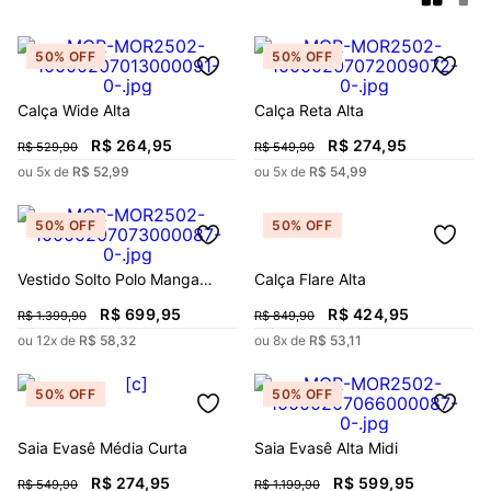
50%
OFF
50%
OFF
Calça Wide Alta
Calça Reta Alta
R$
264
,
95
R$
274
,
95
R$
529
,
90
R$
549
,
90
ou
5
x de
R$
52
,
99
ou
5
x de
R$
54
,
99
50%
OFF
50%
OFF
Vestido Solto Polo Manga
Calça Flare Alta
Curta Longo
R$
699
,
95
R$
424
,
95
R$
1
.
399
,
90
R$
849
,
90
ou
12
x de
R$
58
,
32
ou
8
x de
R$
53
,
11
50%
OFF
50%
OFF
Saia Evasê Média Curta
Saia Evasê Alta Midi
R$
274
,
95
R$
599
,
95
R$
549
,
90
R$
1
.
199
,
90