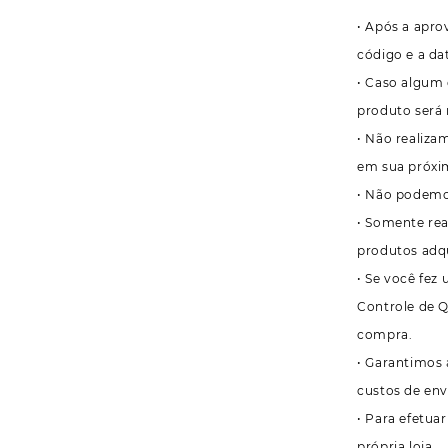
• Após a apro
código e a da
• Caso algum 
produto será 
• Não realiza
em sua próxi
• Não podemos
• Somente rea
produtos adqu
• Se você fez
Controle de Q
compra.
• Garantimos 
custos de env
• Para efetua
própria loja.