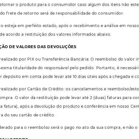
retornar o produto para o consumidor caso algum dos itens não est
 do frete de retorno será de responsabilidade do consumidor.
o esteja em perfeito estado, após o recebimento e análise em nosso 
e acordo a restituição dos valores informados abaixo.
UIÇÃO DE VALORES DAS DEVOLUÇÕES
ealizado por PIX ou Transferência Bancária: O reembolso do valor i
esma titularidade do responsável pelo pedido. Portanto, é necessári
or depósito em conta pode levar até 10 dias úteis após a chegada e 
ealizado por Cartão de Crédito: os cancelamentos e reembolso/esto
compra. O valor da restituição pode levar até 2 (duas) faturas para
 fatura), após a devolução do produto e conferência em nosso Cent
a do seu cartão de crédito.
derado para o reembolso será o pago no ato da sua compra, e não o v