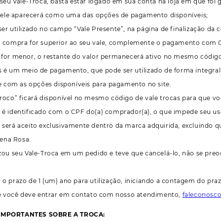
ar seu Vale-Troca, basta estar logado em sua conta na loja em que 
ele aparecerá como uma das opções de pagamento disponíveis;
 ser utilizado no campo “Vale Presente”, na página de finalização da
da compra for superior ao seu vale, complemente o pagamento com C
r for menor, o restante do valor permanecerá ativo no mesmo códig
as é um meio de pagamento, que pode ser utilizado de forma integra
 com as opções disponíveis para pagamento no site.
“troco” ficará disponível no mesmo código de vale trocas para que v
a é identificado com o CPF do(a) comprador(a), o que impede seu uso
a será aceito exclusivamente dentro da marca adquirida, excluindo q
ena Rosa.
lizou seu Vale-Troca em um pedido e teve que cancelá-lo, não se preo
m o prazo de 1 (um) ano para utilização, iniciando a contagem do praz
 você deve entrar em contato com nosso atendimento,
faleconosc
 IMPORTANTES SOBRE A TROCA: