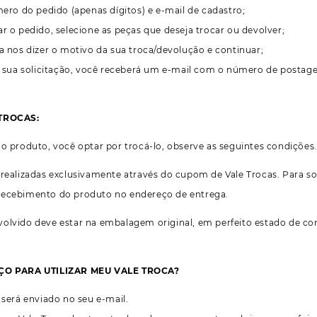
ero do pedido (apenas dígitos) e e-mail de cadastro;
r o pedido, selecione as peças que deseja trocar ou devolver;
a nos dizer o motivo da sua troca/devolução e continuar;
r sua solicitação, você receberá um e-mail com o número de postage
 TROCAS:
 o produto, você optar por trocá-lo, observe as seguintes condições.
 realizadas exclusivamente através do cupom de Vale Trocas. Para sol
recebimento do produto no endereço de entrega.
olvido deve estar na embalagem original, em perfeito estado de co
AÇO PARA UTILIZAR MEU VALE TROCA?
 será enviado no seu e-mail.