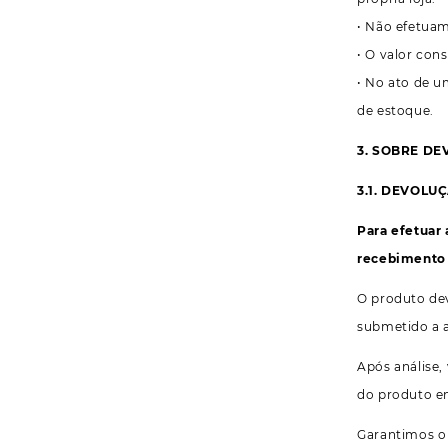
• Não efetuam
• O valor con
• No ato de u
de estoque.
3. SOBRE DE
3.1. DEVOL
Para efetuar 
recebimento 
O produto dev
submetido a a
Após análise,
do produto em
Garantimos o 