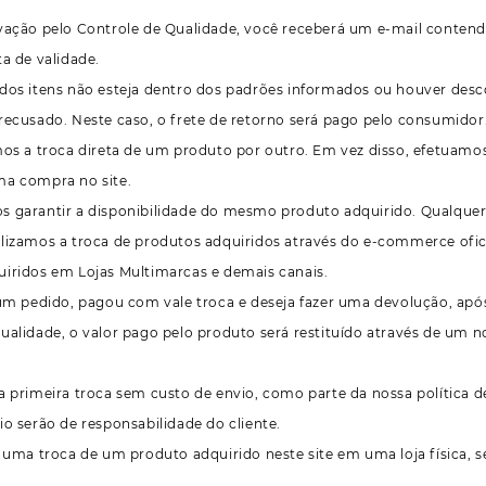
vação pelo Controle de Qualidade, você receberá um e-mail contendo
ta de validade.
dos itens não esteja dentro dos padrões informados ou houver desco
recusado. Neste caso, o frete de retorno será pago pelo consumidor
mos a troca direta de um produto por outro. Em vez disso, efetuamos
ma compra no site.
 garantir a disponibilidade do mesmo produto adquirido. Qualquer 
lizamos a troca de produtos adquiridos através do e-commerce ofi
iridos em Lojas Multimarcas e demais canais.
 um pedido, pagou com vale troca e deseja fazer uma devolução, apó
ualidade, o valor pago pelo produto será restituído através de um
a primeira troca sem custo de envio, como parte da nossa política d
io serão de responsabilidade do cliente.
r uma troca de um produto adquirido neste site em uma loja física, s