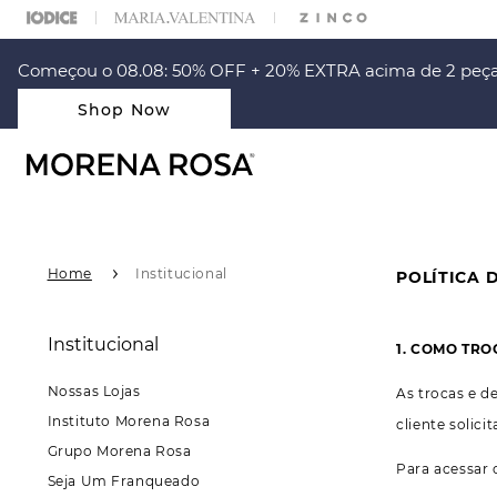
ARA ESCOLHER SEU LOOK?
FALE COM NOSSA PERSONAL SHOPPER.
Começou o 08.08: 50% OFF + 20% EXTRA acima de 2 peça
Shop Now
Home
Institucional
POLÍTICA 
Institucional
1. COMO TRO
Nossas Lojas
As trocas e d
Instituto Morena Rosa
cliente solic
Grupo Morena Rosa
Para acessar
Seja Um Franqueado