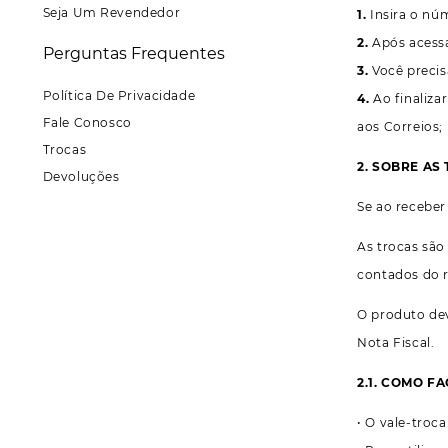
Seja Um Revendedor
1.
Insira o núm
2.
Após acessa
Perguntas Frequentes
3.
Você precis
Política De Privacidade
4.
Ao finaliza
Fale Conosco
aos Correios;
Trocas
2. SOBRE AS
Devoluções
Se ao receber
As trocas são
contados do 
O produto dev
Nota Fiscal.
2.1. COMO F
• O vale-troca