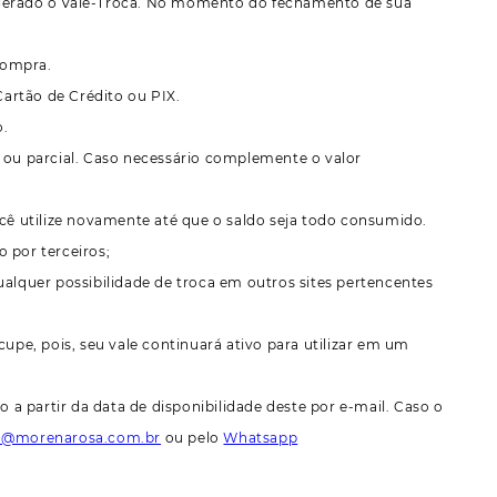
foi gerado o Vale-Troca. No momento do fechamento de sua
 compra.
artão de Crédito ou PIX.
o.
l ou parcial. Caso necessário complemente o valor
ocê utilize novamente até que o saldo seja todo consumido.
 por terceiros;
ualquer possibilidade de troca em outros sites pertencentes
cupe, pois, seu vale continuará ativo para utilizar em um
o a partir da data de disponibilidade deste por e-mail. Caso o
o@morenarosa.com.br
ou pelo
Whatsapp