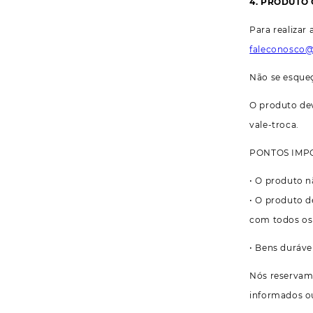
4. PRODUTO 
Para realizar
faleconosco
Não se esqueç
O produto dev
vale-troca.
PONTOS IMP
• O produto n
• O produto d
com todos os 
• Bens duráve
Nós reservamo
informados ou