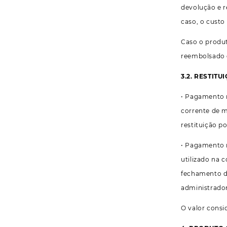
devolução e 
caso, o custo
Caso o produt
reembolsado d
3.2. RESTIT
• Pagamento r
corrente de m
restituição p
• Pagamento r
utilizado na 
fechamento da
administrador
O valor consi