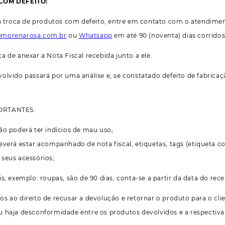
COM DEFEITO:
 a troca de produtos com defeito, entre em contato com o atendimen
@morenarosa.com.br
ou
Whatsapp
em até 90 (noventa) dias corrido
a de anexar a Nota Fiscal recebida junto a ele.
olvido passará por uma análise e, se constatado defeito de fabric
ORTANTES:
ão poderá ter indícios de mau uso;
everá estar acompanhado de nota fiscal, etiquetas, tags (etiqueta 
seus acessórios;
is, exemplo: roupas, são de 90 dias, conta-se a partir da data do re
s ao direito de recusar a devolução e retornar o produto para o cli
 haja desconformidade entre os produtos devolvidos e a respectiva 