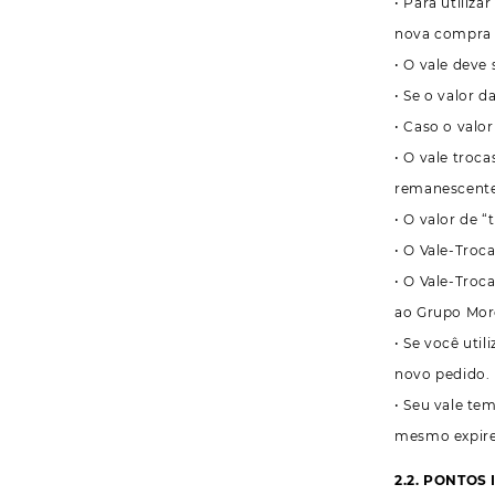
• Para utiliz
nova compra 
• O vale deve
• Se o valor 
• Caso o valo
• O vale troc
remanescente
• O valor de 
• O Vale-Troc
• O Vale-Troc
ao Grupo Mor
• Se você uti
novo pedido.
• Seu vale te
mesmo expire
2.2. PONTOS