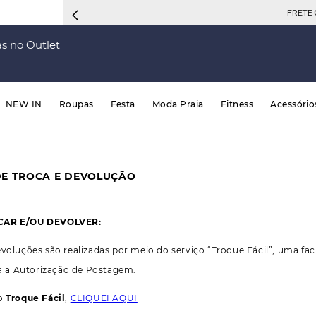
FRETE 
s no Outlet
NEW IN
Roupas
Festa
Moda Praia
Fitness
Acessório
DE TROCA E DEVOLUÇÃO
CAR E/OU DEVOLVER:
evoluções são realizadas por meio do serviço “Troque Fácil”, uma f
ita a Autorização de Postagem.
 o
Troque Fácil
,
CLIQUEI AQUI