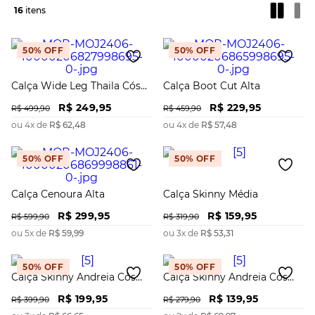
16
50%
OFF
50%
OFF
Calça Wide Leg Thaila Cós
Calça Boot Cut Alta
Alto Barra Dobrada
R$
249
,
95
R$
229
,
95
R$
499
,
90
R$
459
,
90
ou
4
x de
R$
62
,
48
ou
4
x de
R$
57
,
48
50%
OFF
50%
OFF
Calça Cenoura Alta
Calça Skinny Média
R$
299
,
95
R$
159
,
95
R$
599
,
90
R$
319
,
90
ou
5
x de
R$
59
,
99
ou
3
x de
R$
53
,
31
50%
OFF
50%
OFF
Calça Skinny Andreia Cós
Calça Skinny Andreia Cós
Intermediário Com Pence
Intermediário Barra Normal
R$
199
,
95
R$
139
,
95
R$
399
,
90
R$
279
,
90