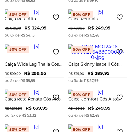
ou
3
x de
R$
66
,
65
ou
2
x de
R$
69
,
97
50%
OFF
50%
OFF
Calça Reta Alta
Calça Reta Alta
R$
324
,
95
R$
249
,
95
R$
649
,
90
R$
499
,
90
ou
6
x de
R$
54
,
15
ou
4
x de
R$
62
,
48
50%
OFF
50%
OFF
Calça Wide Leg Thaila Cós
Calça Skinny Isabelli Cós
Alto Detalhe Cós
Alto Detalhe Zíper
R$
299
,
95
R$
289
,
95
R$
599
,
90
R$
579
,
90
ou
5
x de
R$
59
,
99
ou
5
x de
R$
57
,
99
50%
OFF
50%
OFF
Calça Reta Renata Cós Alto
Calca Comfort Cós Alto
Composê De Tecidos
Com Recorte
R$
639
,
95
R$
249
,
95
R$
1
.
279
,
90
R$
499
,
90
ou
12
x de
R$
53
,
32
ou
4
x de
R$
62
,
48
50%
OFF
50%
OFF