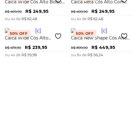
Calca Wide Cós Alto Bolso
Calca Reta Cós Alto Com
Faca
Amarração
R$
249
,
95
R$
249
,
95
R$
499
,
90
R$
499
,
90
ou
4
x de
R$
62
,
48
ou
4
x de
R$
62
,
48
50%
OFF
50%
OFF
Calca Wide Cós Alto
Calca New Shape Cós Alto
Abertura Lateral
Com Pregas
R$
239
,
95
R$
449
,
95
R$
479
,
90
R$
899
,
90
ou
4
x de
R$
59
,
98
ou
8
x de
R$
56
,
24