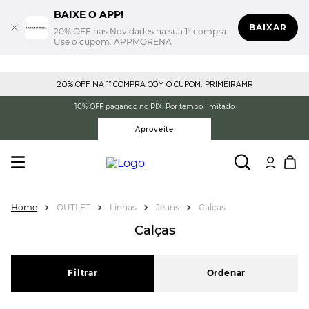
BAIXE O APP!
BAIXAR
20% OFF nas Novidades na sua 1° compra.
Use o cupom: APPMORENA
20% OFF NA 1° COMPRA COM O CUPOM: PRIMEIRAMR
10% OFF pagando no PIX. Por tempo limitado
Aproveite
OUTLET
Linhas
Jeans
Calças
Calças
Filtrar